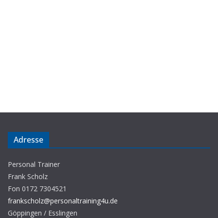
Adresse
Personal Trainer
Frank Scholz
Fon 0172 7304521
frankscholz@personaltraining4u.de
Göppingen / Esslingen