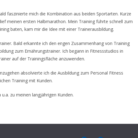
Bald faszinierte mich die Kombination aus beiden Sportarten. Kurze
 lief meinen ersten Halbmarathon. Mein Training führte schnell zum
ing baten, kam mir die Idee mit einer Trainerausbildung.
strainer. Bald erkannte ich den engen Zusammenhang von Training
ildung zum Ernährungstrainer. Ich begann in Fitnessstudios in
NEWS
GEW
rainer auf der Trainingsfläche anzuwenden.
Kostenfreie Teilnahme…
Ge
schnell noch anmelden !
Mi
einzugehen absolvierte ich die Ausbildung zum Personal Fitness
lichen Training mit Kunden.
November 9, 2025
Frank1
Ma
u.a. zu meinen langjährigen Kunden.