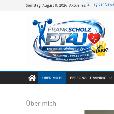
Zum
Aktuelles:
2. Tag der Gewa
Samstag, August 8, 2026
Inhalt
Gewaltpräventio
Kostenfreie Tei
springen
Xletix Erding 20
Gewaltpräventio
!
ÜBER MICH
PERSONAL TRAINING
Über mich