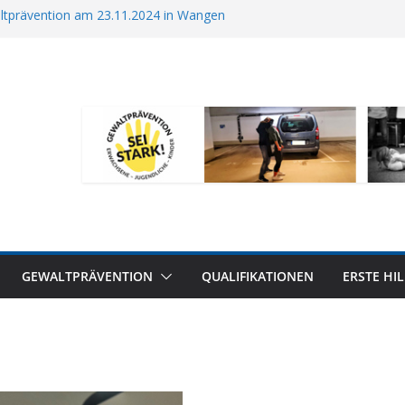
ltprävention am 23.11.2024 in Wangen
n für Mitarbeiter
lnahme…schnell noch anmelden !
25
n in Kirchheim mit der CDU – Jetzt anmelden
GEWALTPRÄVENTION
QUALIFIKATIONEN
ERSTE HIL