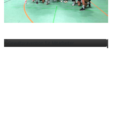
on für
NEWS
Kostenfreie Teilnahme…
schnell noch anmelden !
November 9, 2025
Frank1