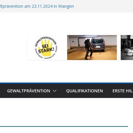
ltprävention am 23.11.2024 in Wangen
n für Mitarbeiter
lnahme…schnell noch anmelden !
25
n in Kirchheim mit der CDU – Jetzt anmelden
GEWALTPRÄVENTION
QUALIFIKATIONEN
ERSTE HIL