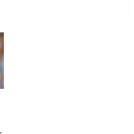
GEWALTPRÄVENTION
NEWS
Gewaltpräventi
Mitarbeiter
Mai 15, 2026
Frank1
enfreie Teilnahme…
ell noch anmelden !
r 9, 2025
Frank1
r