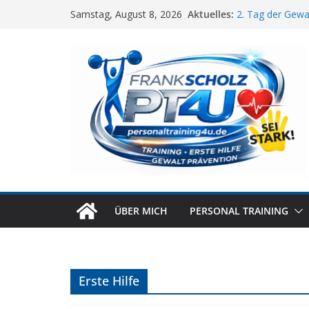
Zum
Aktuelles:
2. Tag der Gewa
Samstag, August 8, 2026
Inhalt
Gewaltpräventio
Kostenfreie Tei
springen
Xletix Erding 20
Gewaltpräventio
!
ÜBER MICH
PERSONAL TRAINING
Erste Hilfe