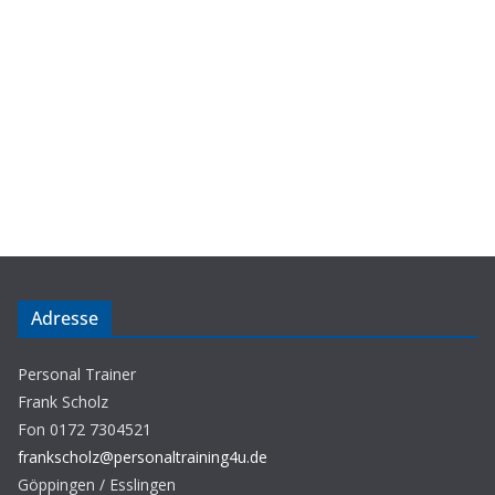
Adresse
Personal Trainer
Frank Scholz
Fon 0172 7304521
frankscholz@personaltraining4u.de
Göppingen / Esslingen